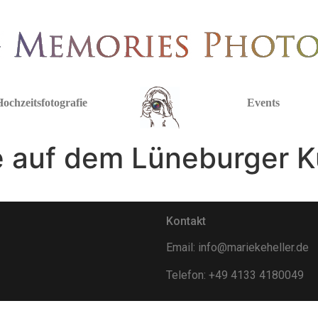
ochzeitsfotografie
Events
ve auf dem Lüneburger 
Kontakt
Email: info@mariekeheller.de
Telefon: +49 4133 4180049